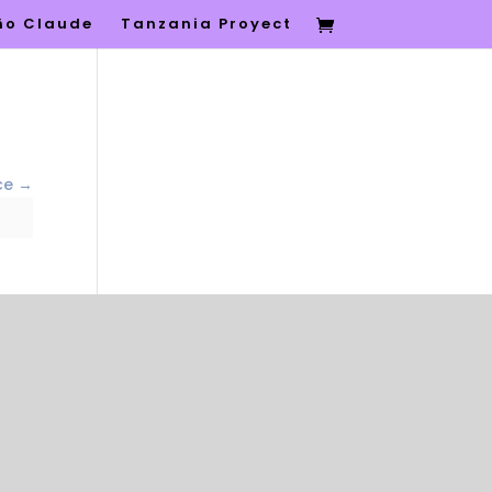
eño Claude
Tanzania Proyect
rce