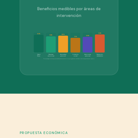
Beneficios medibles por áreas de
intervención
92%
90%
86%
83%
80%
75%
Salud
Bienestar
Autoestima
Cohesión
Autonomía
Reducción
física
emocional
personal
social
personal
aislamiento
Porcentajes de mejora estimada basados en programas similares de envejecimiento activo
PROPUESTA ECONÓMICA