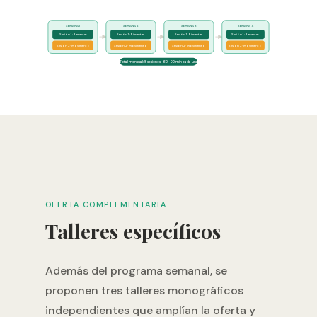
SEMANA 1
SEMANA 2
SEMANA 3
SEMANA 4
Sesión 1 · Bienestar
Sesión 1 · Bienestar
Sesión 1 · Bienestar
Sesión 1 · Bienestar
Sesión 2 · Movimiento
Sesión 2 · Movimiento
Sesión 2 · Movimiento
Sesión 2 · Movimiento
Total mensual: 8 sesiones · 60–90 min cada una
OFERTA COMPLEMENTARIA
Talleres específicos
Además del programa semanal, se
proponen tres talleres monográficos
independientes que amplían la oferta y