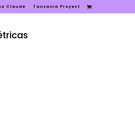
eño Claude
Tanzania Proyect
tricas